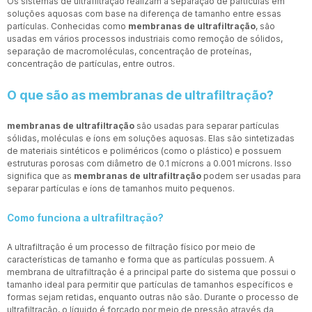
Os sistemas de ultrafiltração realizam a separação de partículas em
soluções aquosas com base na diferença de tamanho entre essas
partículas. Conhecidas como
membranas de ultrafiltração
, são
usadas em vários processos industriais como remoção de sólidos,
separação de macromoléculas, concentração de proteínas,
concentração de partículas, entre outros.
O que são as membranas de ultrafiltração?
membranas de ultrafiltração
são usadas para separar partículas
sólidas, moléculas e íons em soluções aquosas. Elas são sintetizadas
de materiais sintéticos e poliméricos (como o plástico) e possuem
estruturas porosas com diâmetro de 0.1 mícrons a 0.001 mícrons. Isso
significa que as
membranas de ultrafiltração
podem ser usadas para
separar partículas e íons de tamanhos muito pequenos.
Como funciona a ultrafiltração?
A ultrafiltração é um processo de filtração físico por meio de
características de tamanho e forma que as partículas possuem. A
membrana de ultrafiltração é a principal parte do sistema que possui o
tamanho ideal para permitir que partículas de tamanhos específicos e
formas sejam retidas, enquanto outras não são. Durante o processo de
ultrafiltração, o líquido é forçado por meio de pressão através da