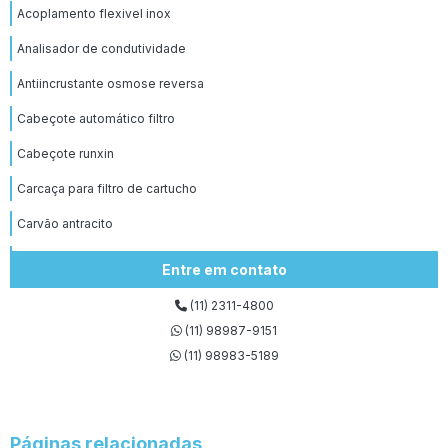
Acoplamento flexivel inox
Analisador de condutividade
Antiincrustante osmose reversa
Cabeçote automático filtro
Cabeçote runxin
Carcaça para filtro de cartucho
Carvão antracito
Carvão antracito tratamento de água
Entre em contato
Carvão antracitoso onde comprar
(11) 2311-4800
Carvão ativado para água potável
(11) 98987-9151
(11) 98983-5189
Comprar filtro bag
Crepina aço inox
Crepina para filtro de carvão
Páginas relacionadas