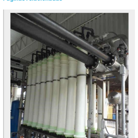
Crepinas de inox
Crepinas para filtros
Equipamento de osmose reversa
Equipamento de osmose reversa industrial
Fabricantes de tanques de prfv
Filtro bolsa
Filtro bolsa industrial
Filtro cartucho osmose reversa
Filtro de alta vazão
Filtro de alta vazão para poço artesiano
Filtro de areia
Filtro de areia e carvão ativado
Filtro de areia tratamento de água