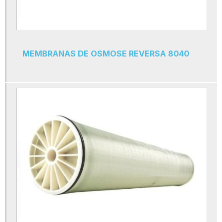
Membrana de osmose reversa 100 gpd
Membrana para osmose reversa
Membranas de osmose reversa 4040
MEMBRANAS DE OSMOSE REVERSA 8040
Membranas de osmose reversa 8040
Membranas de ultrafiltração
Osmose reversa água
Osmose reversa filtro
Osmose reversa industrial
Osmose reversa membrana
Refil carbon block
Refil cartucho carvão ativado
Refil carvão ativado