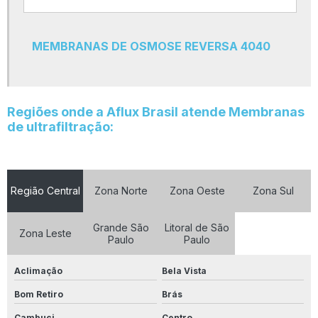
Refil de polipropileno
Refil de pp
MEMBRANAS DE OSMOSE REVERSA 4040
Refil filtro carvão ativado
Refil filtro polipropileno liso
Resina catiônica
Regiões onde a Aflux Brasil atende Membranas
de ultrafiltração:
Resina catiônica preço
Seixo para filtro
Seixo rolado para filtro
Região Central
Zona Norte
Zona Oeste
Zona Sul
Sistema de tratamento de água
Grande São
Litoral de São
Skid de osmose reversa
Zona Leste
Paulo
Paulo
Tanque de prfv
Aclimação
Bela Vista
Válvula 3 vias 2 polegadas
Bom Retiro
Brás
Válvula 3 vias manual
Cambuci
Centro