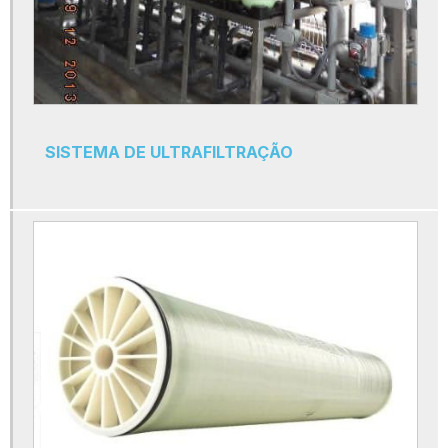
Filtro de cartucho industrial
Filtro de carvão ativado para água
Filtro de osmose reversa
Filtro de osmose reversa industrial
SISTEMA DE ULTRAFILTRAÇÃO
Filtro de zeólita
Filtro prfv
Filtros de cartucho de polipropileno
Fornecedores de membrana de osmose reversa
Manutenção de osmose
Manutenção de osmose reversa
Máquina de osmose reversa
Máquina de osmose reversa portátil
Membrana de nanofiltração