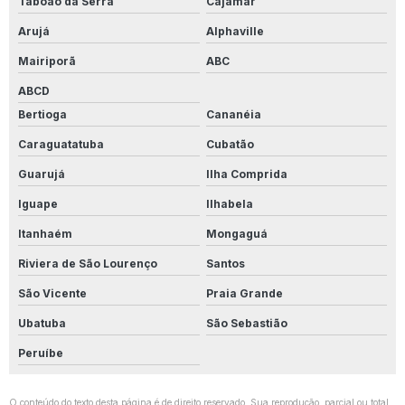
Taboão da Serra
Cajamar
Arujá
Alphaville
Mairiporã
ABC
ABCD
Bertioga
Cananéia
Caraguatatuba
Cubatão
Guarujá
Ilha Comprida
Iguape
Ilhabela
Itanhaém
Mongaguá
Riviera de São Lourenço
Santos
São Vicente
Praia Grande
Ubatuba
São Sebastião
Peruíbe
O conteúdo do texto desta página é de direito reservado. Sua reprodução, parcial ou total,