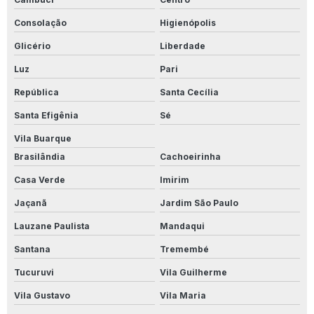
Válvula de 3 vias para filtro
Consolação
Higienópolis
Válvulas 3 vias
Glicério
Liberdade
Vaso de osmose
Luz
Pari
Vaso de osmose reversa
República
Santa Cecília
Vaso de pressão para osmose reversa
Santa Efigênia
Sé
Estação de tratamento de efluentes
Vila Buarque
Brasilândia
Cachoeirinha
Estação de tratamento de efluentes industriais
Casa Verde
Imirim
Filtro cartucho
Jaçanã
Jardim São Paulo
Sistema de ultrafiltração
Lauzane Paulista
Mandaqui
Vaso de osmose reversa de inox
Santana
Tremembé
Nanofiltração
Tucuruvi
Vila Guilherme
Crepina k1
Vila Gustavo
Vila Maria