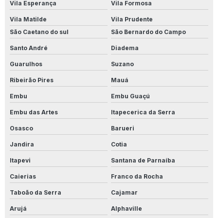
Vila Esperança
Vila Formosa
Vila Matilde
Vila Prudente
São Caetano do sul
São Bernardo do Campo
Santo André
Diadema
Guarulhos
Suzano
Ribeirão Pires
Mauá
Embu
Embu Guaçú
Embu das Artes
Itapecerica da Serra
Osasco
Barueri
Jandira
Cotia
Itapevi
Santana de Parnaíba
Caierias
Franco da Rocha
Taboão da Serra
Cajamar
Arujá
Alphaville