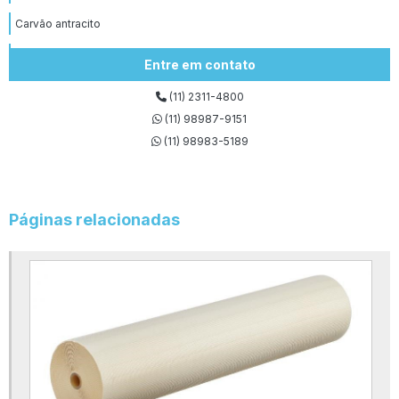
Carvão antracito
Carvão antracito tratamento de água
Entre em contato
Carvão antracitoso onde comprar
(11) 2311-4800
Carvão ativado para água potável
(11) 98987-9151
(11) 98983-5189
Comprar filtro bag
Crepina aço inox
Crepina para filtro de carvão
Páginas relacionadas
Crepinas de inox
Crepinas para filtros
Equipamento de osmose reversa
Equipamento de osmose reversa industrial
Fabricantes de tanques de prfv
Filtro bolsa