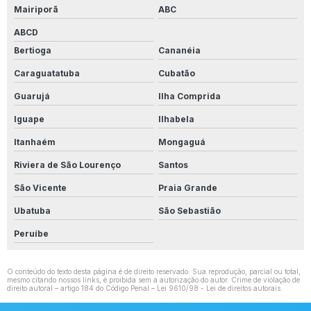
Mairiporã
ABC
ABCD
Bertioga
Cananéia
Caraguatatuba
Cubatão
Guarujá
Ilha Comprida
Iguape
Ilhabela
Itanhaém
Mongaguá
Riviera de São Lourenço
Santos
São Vicente
Praia Grande
Ubatuba
São Sebastião
Peruíbe
O conteúdo do texto desta página é de direito reservado. Sua reprodução, parcial ou total,
mesmo citando nossos links, é proibida sem a autorização do autor. Crime de violação de
direito autoral – artigo 184 do Código Penal –
Lei 9610/98 - Lei de direitos autorais
.