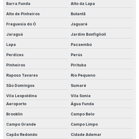
Barra Funda
Alto da Lapa
Estação de tratamento de efluentes industriais
Alto de Pinheiros
Butantã
Filtro cartucho
Freguesia do Ó
Jaguaré
Sistema de ultrafiltração
Jaraguá
Jardim Bonfiglioli
Vaso de osmose reversa de inox
Lapa
Pacaembú
Nanofiltração
Perdizes
Perús
Crepina k1
Pinheiros
Pirituba
Raposo Tavares
Rio Pequeno
São Domingos
Sumaré
Vila Leopoldina
Vila Sonia
Aeroporto
Água Funda
Brooklin
Campo Belo
Campo Grande
Campo Limpo
Capão Redondo
Cidade Ademar