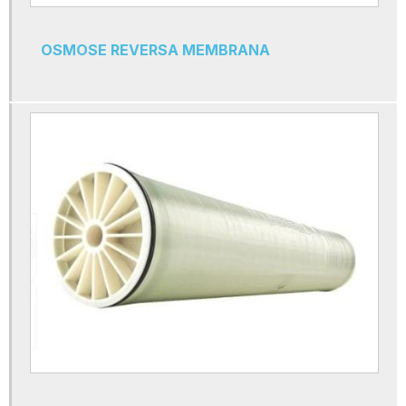
Filtro prfv
Filtros de cartucho de polipropileno
OSMOSE REVERSA MEMBRANA
Fornecedores de membrana de osmose reversa
Manutenção de osmose
Manutenção de osmose reversa
Máquina de osmose reversa
Máquina de osmose reversa portátil
Membrana de nanofiltração
Membrana de osmose reversa 100 gpd
Membrana para osmose reversa
Membranas de osmose reversa 4040
Membranas de osmose reversa 8040
Membranas de ultrafiltração