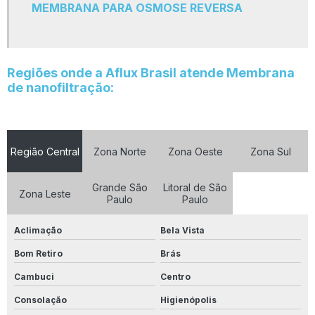
MEMBRANA PARA OSMOSE REVERSA
Osmose reversa água
Osmose reversa filtro
Osmose reversa industrial
Regiões onde a Aflux Brasil atende Membrana
Osmose reversa membrana
de nanofiltração:
Refil carbon block
Refil cartucho carvão ativado
Região Central
Zona Norte
Zona Oeste
Zona Sul
Refil carvão ativado
Refil de polipropileno
Grande São
Litoral de São
Zona Leste
Paulo
Paulo
Refil de pp
Aclimação
Bela Vista
Refil filtro carvão ativado
Bom Retiro
Brás
Refil filtro polipropileno liso
Cambuci
Centro
Resina catiônica
Consolação
Higienópolis
Resina catiônica preço