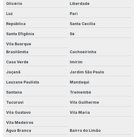
Glicério
Liberdade
Seixo para filtro
Luz
Pari
Seixo rolado para filtro
República
Santa Cecília
Sistema de tratamento de água
Santa Efigênia
Sé
Skid de osmose reversa
Vila Buarque
Tanque de prfv
Brasilândia
Cachoeirinha
Válvula 3 vias 2 polegadas
Casa Verde
Imirim
Válvula 3 vias manual
Jaçanã
Jardim São Paulo
Válvula de 3 vias para filtro
Lauzane Paulista
Mandaqui
Válvulas 3 vias
Santana
Tremembé
Tucuruvi
Vila Guilherme
Vaso de osmose
Vila Gustavo
Vila Maria
Vaso de osmose reversa
Vila Medeiros
Vaso de pressão para osmose reversa
Água Branca
Bairro do Limão
Estação de tratamento de efluentes