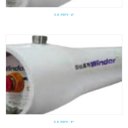
O.R. PRFV - 4''
O.R. PRFV - 8''