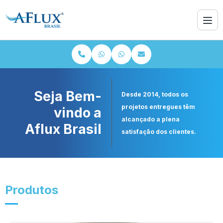
Seja Bem-
Desde 2014, todos os
projetos entregues têm
vindo a
alcançado a plena
Aflux Brasil
satisfação dos clientes.
Produtos